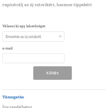
regisztrálj az új sztorikért, hasznos tippekért
Válassz ki egy lehetőséget
e-mail
Küldés
Támogatás
Így rendelhetsz