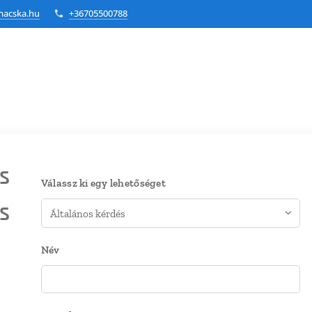
macska.hu
+36705500788
s
Válassz ki egy lehetőséget
s
Név