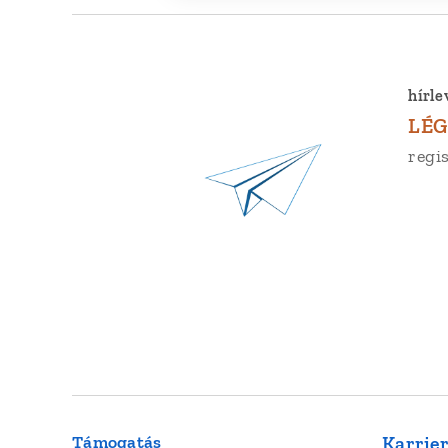
hírle
LÉG
regis
Támogatás
Karrie