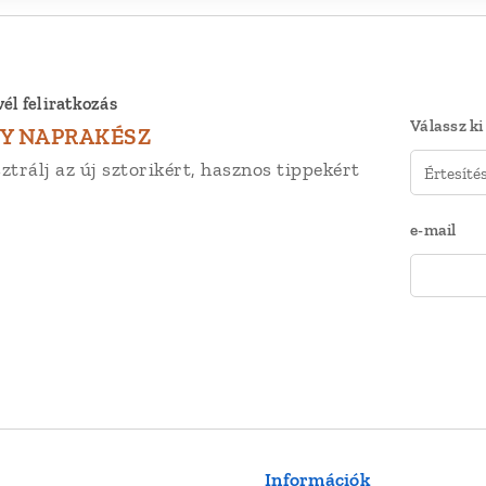
vél feliratkozás
Válassz ki
Y NAPRAKÉSZ
ztrálj az új sztorikért, hasznos tippekért
e-mail
r
Információk