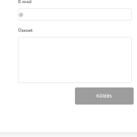
E-mail
Üzenet
Küldés