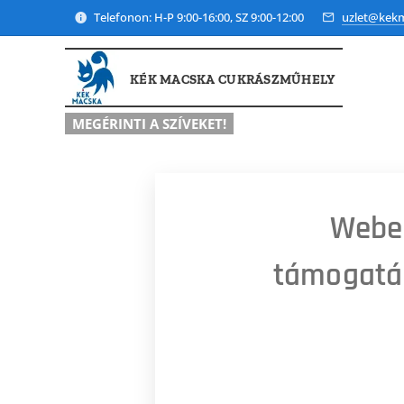
Telefonon: H-P 9:00-16:00, SZ 9:00-12:00
uzlet@kek
KÉK MACSKA CUKRÁSZMŰHELY
MEGÉRINTI A SZÍVEKET!
Webe
támogatá