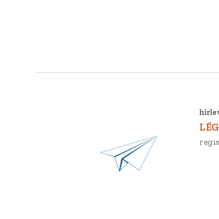
hírle
LÉG
regis