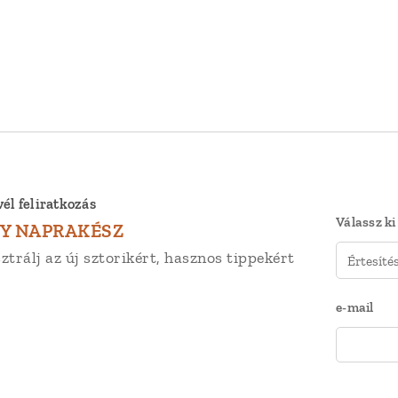
vél feliratkozás
Válassz ki
Y NAPRAKÉSZ
ztrálj az új sztorikért, hasznos tippekért
e-mail