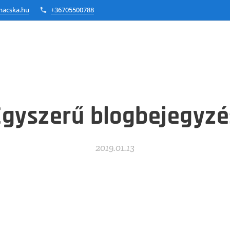
macska.hu
+36705500788
Egyszerű blogbejegyzé
2019.01.13