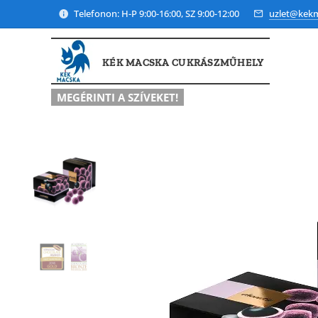
Telefonon: H-P 9:00-16:00, SZ 9:00-12:00
uzlet@kek
KÉK MACSKA CUKRÁSZMŰHELY
MEGÉRINTI A SZÍVEKET!