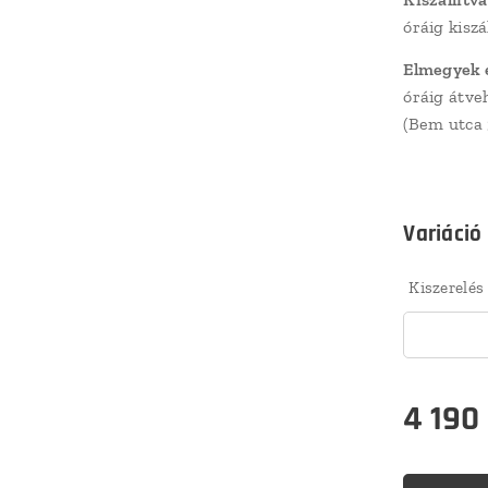
óráig kisz
Elmegyek 
óráig átv
(Bem utca 
Variáció
Kiszerelés
4 190