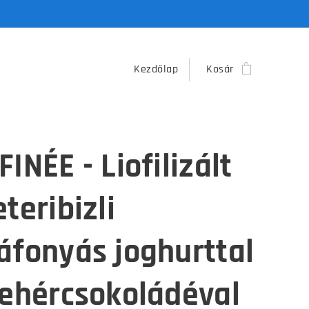
Kezdőlap
Kosár
INÉE - Liofilizált
teribizli
áfonyás joghurttal
fehércsokoládéval