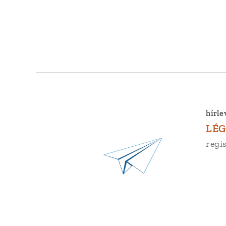
hírle
LÉG
regis