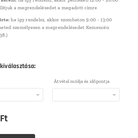
állítjuk a megrendelésedet a megadott címre
érte:
ha így rendelsz, akkor szombaton 9:00 - 13:00
eheted személyesen a megrendelésedet Kemencén
38.)
 kiválasztása:
Átvétel módja és időpontja
Ft