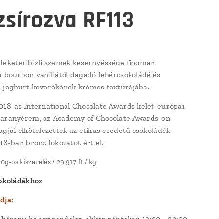
zsírozva RF113
ált feketeribizli szemek kesernyéssége finoman
a bourbon vaníliától dagadó fehércsokoládé és
 joghurt keverékének krémes textúrájába.
018-as International Chocolate Awards kelet-európai
 aranyérem, az Academy of Chocolate Awards-on
agjai elkötelezettek az etikus eredetű csokoládék
18-ban bronz fokozatot ért el.
0g-os kiszerelés / 29 917 ft / kg
sokoládékhoz
dja:
a kérem:
ha így rendelsz, akkor pénteken 12:00 - 20:00