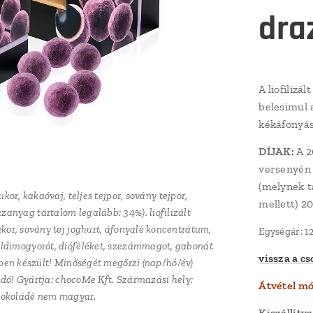
dra
A liofiliz
belesimul 
kékáfonyás
DÍJAK:
A 2
versenyén
(melynek t
or, kakaóvaj, teljes tejpor, sovány tejpor,
or, kakaóvaj, teljes tejpor, sovány tejpor,
or, kakaóvaj, teljes tejpor, sovány tejpor,
mellett) 20
zanyag tartalom legalább: 34%). liofilizált
zanyag tartalom legalább: 34%). liofilizált
zanyag tartalom legalább: 34%). liofilizált
(cukor, sovány tej joghurt, áfonyalé koncentrátum,
(cukor, sovány tej joghurt, áfonyalé koncentrátum,
(cukor, sovány tej joghurt, áfonyalé koncentrátum,
Egységár: 12
öldimogyorót, dióféléket, szezámmagot, gabonát
öldimogyorót, dióféléket, szezámmagot, gabonát
öldimogyorót, dióféléket, szezámmagot, gabonát
vissza a c
ben készült! Minőségét megőrzi (nap/hó/év)
ben készült! Minőségét megőrzi (nap/hó/év)
ben készült! Minőségét megőrzi (nap/hó/év)
dó! Gyártja: chocoMe Kft. Származási hely:
dó! Gyártja: chocoMe Kft. Származási hely:
dó! Gyártja: chocoMe Kft. Származási hely:
Átvétel mó
sokoládé nem magyar.
sokoládé nem magyar.
sokoládé nem magyar.
Kiszállítv