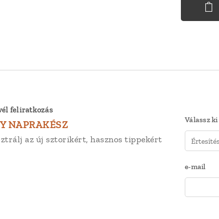
vél feliratkozás
Válassz ki
Y NAPRAKÉSZ
ztrálj az új sztorikért, hasznos tippekért
e-mail