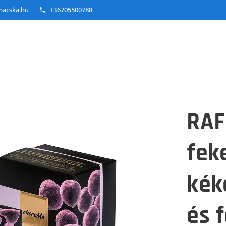
macska.hu
+36705500788
RAFF
feke
kék
és 