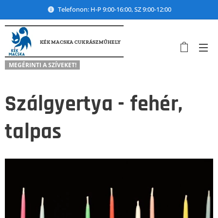
Telefonon: H-P 9:00-16:00, SZ 9:00-12:00
KÉK MACSKA CUKRÁSZMŰHELY
MEGÉRINTI A SZÍVEKET!
Szálgyertya - fehér,
talpas