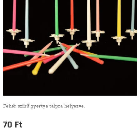
Fehér színű gyertya talpra helyezve.
70
Ft