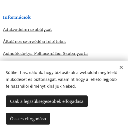
Információk
Adatvédelmi szabályzat
Általános szerződési feltételek
Ajándékkártya Felhasználási Szabályzata
Sütiket használunk, hogy biztosítsuk a weboldal megfelelő
Elérhetőségek
működését és biztonságát, valamint hogy a lehető legjobb
felhasználói élményt kínáljuk Neked.
Kapcsolat
Impresszum
Csak a legszükségesebbek elfogadása
Összes elfogadása
Minden jog fenntartva - Zsarátnok Bt - 2022
Sütik