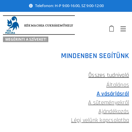
Telefonon: H-P 9:00-16:00, SZ 9:00-12:00
KÉK MACSKA CUKRÁSZMŰHELY
MEGÉRINTI A SZÍVEKET!
MINDENBEN SEGÍTÜNK
Összes tudnivaló
Általános
A vásárlásról
A süteményekről
Ajándékozás
Lépj velünk kapcsolatba