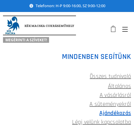
Telefonon: H-P 9:00-16:00, SZ 9:00-12:00
KÉK MACSKA CUKRÁSZMŰHELY
MEGÉRINTI A SZÍVEKET!
MINDENBEN SEGÍTÜNK
Összes tudnivaló
Általános
A vásárlásról
A süteményekről
Ajándékozás
Lépj velünk kapcsolatba