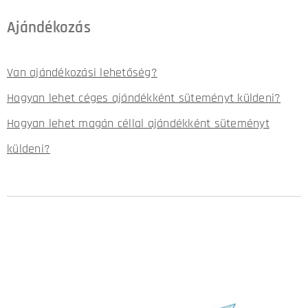
Ajándékozás
Van ajándékozási lehetőség?
Hogyan lehet céges ajándékként süteményt küldeni?
Hogyan lehet magán céllal ajándékként süteményt
küldeni?