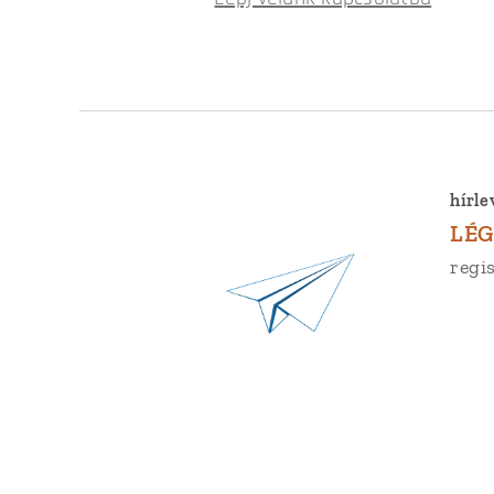
hírle
LÉG
regis