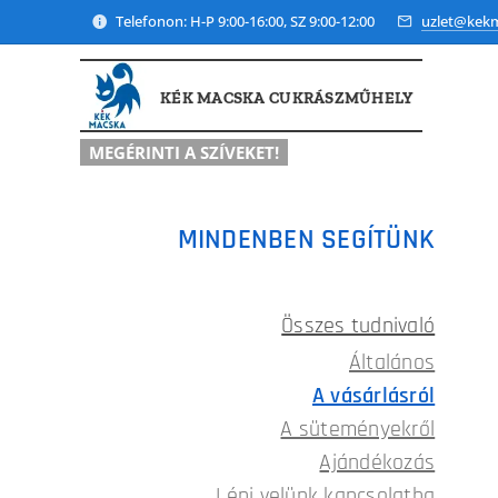
Telefonon: H-P 9:00-16:00, SZ 9:00-12:00
uzlet@kek
KÉK MACSKA CUKRÁSZMŰHELY
MEGÉRINTI A SZÍVEKET!
MINDENBEN SEGÍTÜNK
Összes tudnivaló
Általános
A vásárlásról
A süteményekről
Ajándékozás
Lépj velünk kapcsolatba