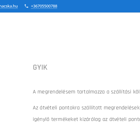
macska.hu
+36705500788
GYIK
A megrendelésem tartalmazza a szállítási kö
Az átvételi pontokra szállított megrendeléseké
igénylő termékeket kizárólag az átvételi pont