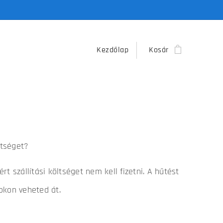
Kezdőlap
Kosár
ltséget?
rt szállítási költséget nem kell fizetni. A hűtést
okon veheted át.