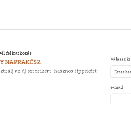
vél feliratkozás
Válassz ki
Y NAPRAKÉSZ
ztrálj az új sztorikért, hasznos tippekért
e-mail