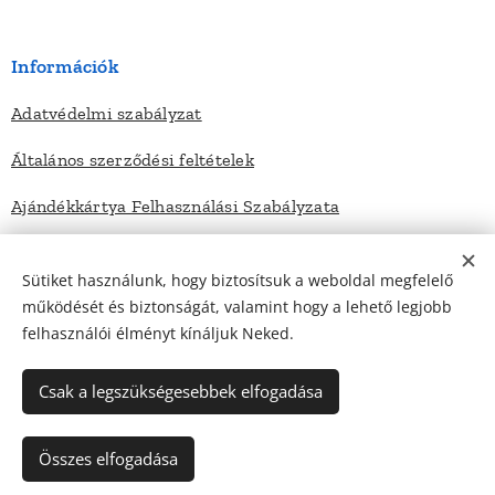
Információk
Adatvédelmi szabályzat
Általános szerződési feltételek
Ajándékkártya Felhasználási Szabályzata
Sütiket használunk, hogy biztosítsuk a weboldal megfelelő
Elérhetőségek
működését és biztonságát, valamint hogy a lehető legjobb
felhasználói élményt kínáljuk Neked.
Kapcsolat
Impresszum
Csak a legszükségesebbek elfogadása
Összes elfogadása
Minden jog fenntartva - Zsarátnok Bt - 2022
Sütik