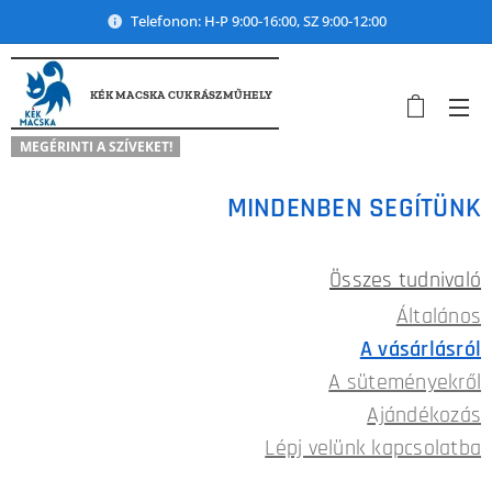
Telefonon: H-P 9:00-16:00, SZ 9:00-12:00
KÉK MACSKA CUKRÁSZMŰHELY
MEGÉRINTI A SZÍVEKET!
MINDENBEN SEGÍTÜNK
Összes tudnivaló
Általános
A vásárlásról
A süteményekről
Ajándékozás
Lépj velünk kapcsolatba