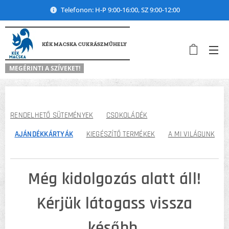
Telefonon: H-P 9:00-16:00, SZ 9:00-12:00
KÉK MACSKA CUKRÁSZMŰHELY
MEGÉRINTI A SZÍVEKET!
RENDELHETŐ SÜTEMÉNYEK
CSOKOLÁDÉK
AJÁNDÉKKÁRTYÁK
KIEGÉSZÍTŐ TERMÉKEK
A MI VILÁGUNK
Még kidolgozás alatt áll!
Kérjük látogass vissza
később.