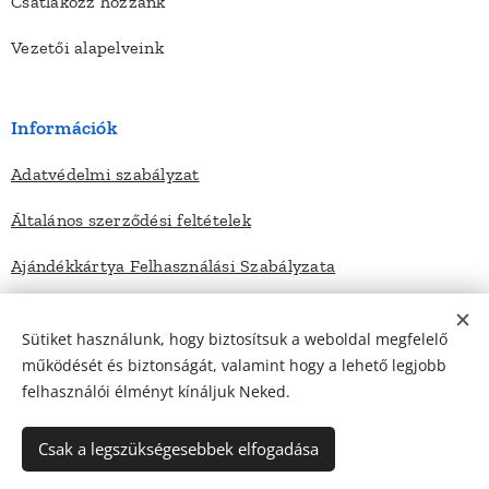
Csatlakozz hozzánk
Vezetői alapelveink
Információk
Adatvédelmi szabályzat
Általános szerződési feltételek
Ajándékkártya Felhasználási Szabályzata
Sütiket használunk, hogy biztosítsuk a weboldal megfelelő
Elérhetőségek
működését és biztonságát, valamint hogy a lehető legjobb
felhasználói élményt kínáljuk Neked.
Kapcsolat
Impresszum
Csak a legszükségesebbek elfogadása